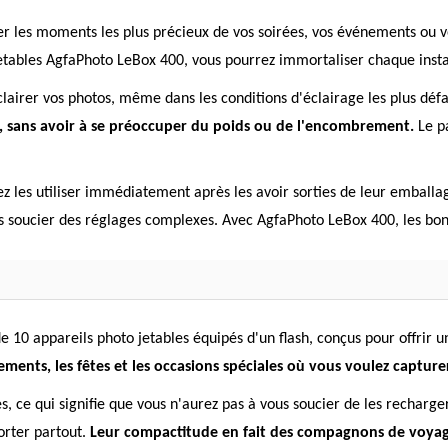
 les moments les plus précieux de vos soirées, vos événements ou v
etables AgfaPhoto LeBox 400, vous pourrez immortaliser chaque instant
clairer vos photos, même dans les conditions d'éclairage les plus déf
é, sans avoir à se préoccuper du poids ou de l'encombrement.
Le pa
les utiliser immédiatement après les avoir sorties de leur emballage.
s soucier des réglages complexes. Avec AgfaPhoto LeBox 400, les bon
 10 appareils photo jetables équipés d'un flash, conçus pour offrir 
ments, les fêtes et les occasions spéciales où vous voulez captur
s, ce qui signifie que vous n'aurez pas à vous soucier de les recharge
orter partout.
Leur compactitude en fait des compagnons de voyage