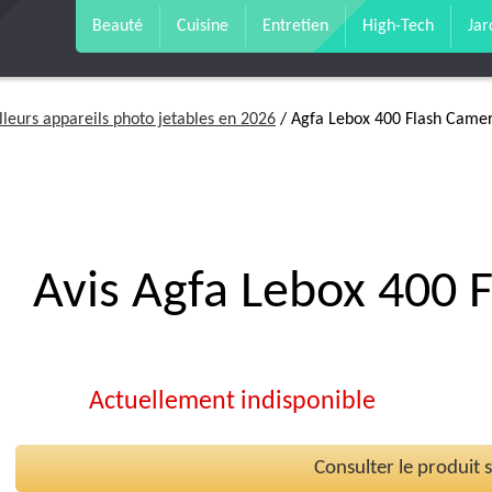
Beauté
Cuisine
Entretien
High-Tech
Jar
lleurs appareils photo jetables en 2026
/ Agfa Lebox 400 Flash Came
Avis Agfa Lebox 400 
Actuellement indisponible
Consulter le produit