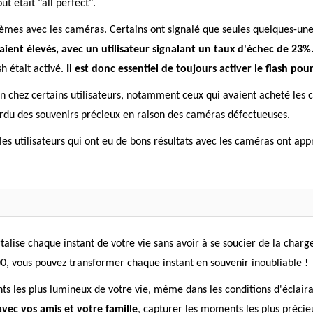
t était "all perfect".
blèmes avec les caméras. Certains ont signalé que seules quelques-un
aient élevés, avec un utilisateur signalant un taux d'échec de 23%
sh était activé.
Il est donc essentiel de toujours activer le flash po
n chez certains utilisateurs, notamment ceux qui avaient acheté l
erdu des souvenirs précieux en raison des caméras défectueuses.
s utilisateurs qui ont eu de bons résultats avec les caméras ont appréc
lise chaque instant de votre vie sans avoir à se soucier de la charg
00, vous pouvez transformer chaque instant en souvenir inoubliable !
s les plus lumineux de votre vie, même dans les conditions d'éclair
avec vos amis et votre famille
, capturer les moments les plus précieu