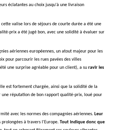
urs éclatantes au choix jusqu'à une livraison
r cette valise lors de séjours de courte durée a été une
alité-prix a été jugé bon, avec une solidité à évaluer sur
gnies aériennes européennes, un atout majeur pour les
oix pour parcourir les rues pavées des villes
été une surprise agréable pour un client), a su
ravir les
e est fortement chargée, ainsi que la solidité de la
r une réputation de bon rapport qualité-prix, loué pour
nformité avec les normes des compagnies aériennes.
Leur
s prolongées à travers l'Europe.
Tout indique donc que