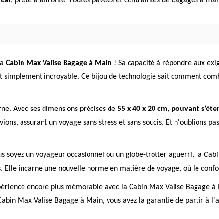
déal
, prête à affronter routes pavées et contraintes de bagages à mai
la
Cabin Max Valise Bagage à Main
! Sa capacité à répondre aux exi
out simplement incroyable. Ce bijou de technologie sait comment comb
ne. Avec ses dimensions précises de
55 x 40 x 20 cm, pouvant s’éte
ions, assurant un voyage sans stress et sans soucis. Et n'oublions pas
ous soyez un voyageur occasionnel ou un globe-trotter aguerri, la Ca
Elle incarne une nouvelle norme en matière de voyage, où le confort
xpérience encore plus mémorable avec la Cabin Max Valise Bagage à 
bin Max Valise Bagage à Main, vous avez la garantie de partir à l'ave