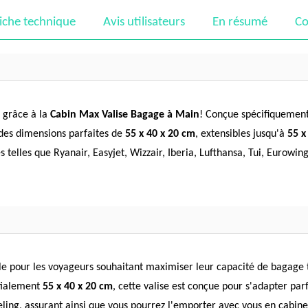
iche technique
Avis utilisateurs
En résumé
Co
 grâce à la
Cabin Max Valise Bagage à Main
! Conçue spécifiquement
 des dimensions parfaites de
55 x 40 x 20 cm
, extensibles jusqu'à
55 x
elles que Ryanair, Easyjet, Wizzair, Iberia, Lufthansa, Tui, Eurowin
le pour les voyageurs souhaitant maximiser leur capacité de bagage t
itialement
55 x 40 x 20 cm
, cette valise est conçue pour s'adapter p
ueling, assurant ainsi que vous pourrez l'emporter avec vous en cabine