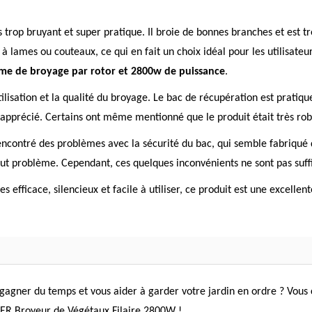
as trop bruyant et super pratique. Il broie de bonnes branches et est 
 lames ou couteaux, ce qui en fait un choix idéal pour les utilisateur
ème de broyage par rotor et 2800w de puissance
.
tilisation et la qualité du broyage. Le bac de récupération est pratique
t apprécié. Certains ont même mentionné que le produit était très robu
rencontré des problèmes avec la sécurité du bac, qui semble fabriqué d
ut problème. Cependant, ces quelques inconvénients ne sont pas suff
efficace, silencieux et facile à utiliser, ce produit est une excellent
agner du temps et vous aider à garder votre jardin en ordre ? Vous che
KER Broyeur de Végétaux Filaire 2800W !