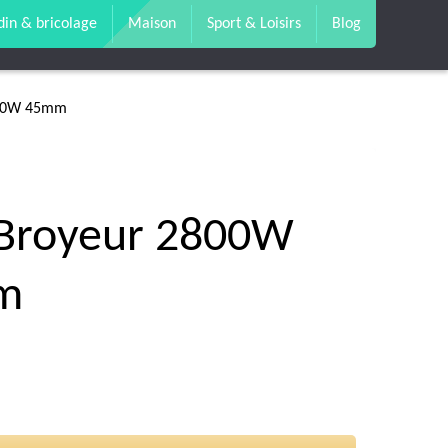
din & bricolage
Maison
Sport & Loisirs
Blog
800W 45mm
 Broyeur 2800W
m