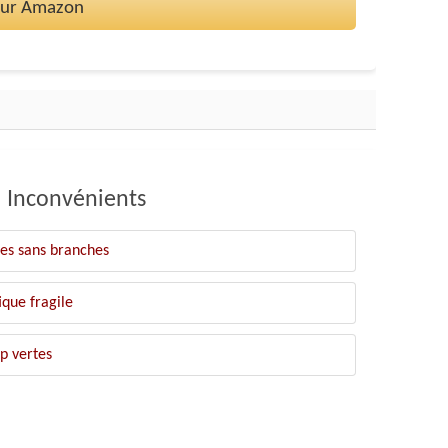
 sur Amazon
Inconvénients
les sans branches
ique fragile
p vertes