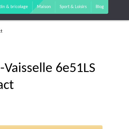
din & bricolage
Maison
Sport & Loisirs
Blog
ct
-Vaisselle 6e51LS
ct