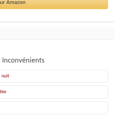
 sur Amazon
Inconvénients
 nuit
tée