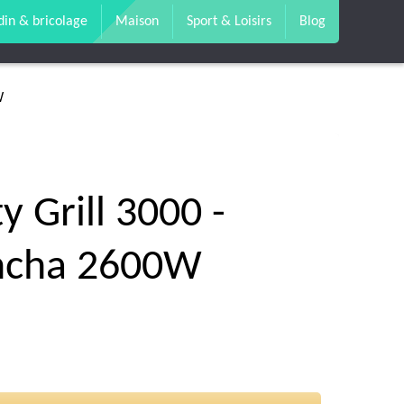
din & bricolage
Maison
Sport & Loisirs
Blog
W
y Grill 3000 -
ncha 2600W