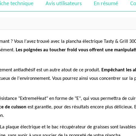
iche technique
Avis utilisateurs
En résumé
Co
ant ? Vous l'avez trouvé avec la plancha électrique Tasty & Grill 3
isément.
Les poignées au toucher froid vous offrent une manipulat
ment antiadhésif est un autre atout de ce produit.
Empêchant les al
ueux de l'environnement. Vous pourrez ainsi vous concentrer sur la p
 résistance "ExtremeHeat" en forme de "E", qui vous permettra de cu
ce de cuisson
est garantie, pour des résultats encore plus délicieux. 
on.
 La plaque électrique et le bac récupérateur de graisses sont lavables 
ine, sans avoir à vous soucier de la propreté de votre plancha.