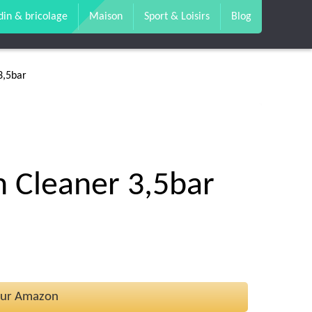
din & bricolage
Maison
Sport & Loisirs
Blog
3,5bar
m Cleaner 3,5bar
 sur Amazon