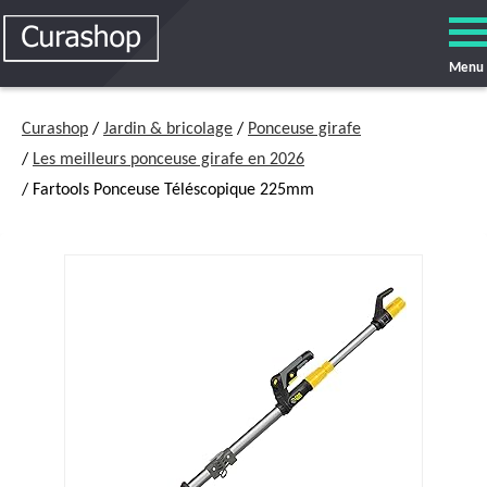
Menu
Curashop
/
Jardin & bricolage
/
Ponceuse girafe
/
Les meilleurs ponceuse girafe en 2026
/ Fartools Ponceuse Téléscopique 225mm