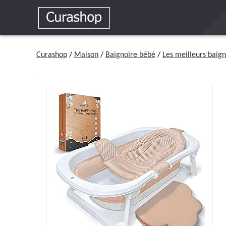
Curashop
/
Maison
/
Baignoire bébé
/
Les meilleurs baig