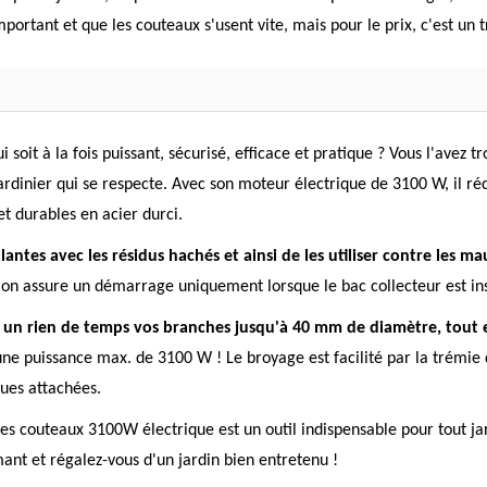
important et que les couteaux s'usent vite, mais pour le prix, c'est un
soit à la fois puissant, sécurisé, efficace et pratique ? Vous l'avez
dinier qui se respecte. Avec son moteur électrique de 3100 W, il rédu
 durables en acier durci.
ntes avec les résidus hachés et ainsi de les utiliser contre les m
ction assure un démarrage uniquement lorsque le bac collecteur est in
n un rien de temps vos branches jusqu'à 40 mm de diamètre, tou
une puissance max. de 3100 W ! Le broyage est facilité par la trémie
oues attachées.
couteaux 3100W électrique est un outil indispensable pour tout jardi
mant et régalez-vous d'un jardin bien entretenu !