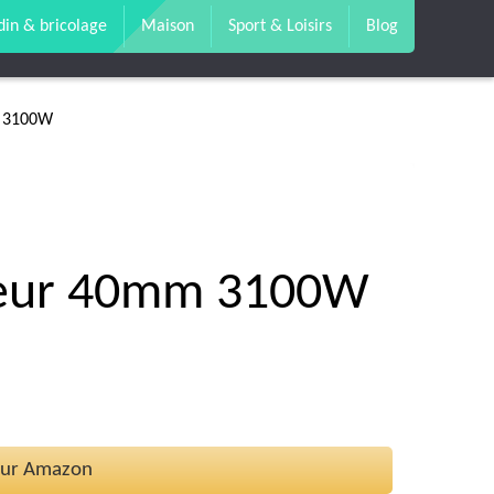
din & bricolage
Maison
Sport & Loisirs
Blog
m 3100W
yeur 40mm 3100W
 sur Amazon