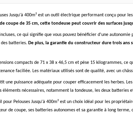
es Jusqu'à 400m² est un outil électrique performant conçu pour les p
 de coupe de 35 cm, cette tondeuse peut couvrir des surfaces jusq
ncluses, ce qui signifie que vous pouvez bénéficier d'une autonomie 
 des batteries.
De plus, la garantie du constructeur dure trois ans s
ions compacts de 71 x 38 x 46,5 cm et pèse 15 kilogrammes, ce qui 
nce faciliée. Les matériaux utilisés sont de qualité, avec un châssis
tit une puissance adéquate pour couper efficacement les herbes. Les ba
les éléments nécessaires, notamment la tondeuse, les deux batteries e
pour Pelouses Jusqu'à 400m² est un choix idéal pour les propriétaire
geur de coupe, ses batteries autonomes et sa garantie à long terme, 