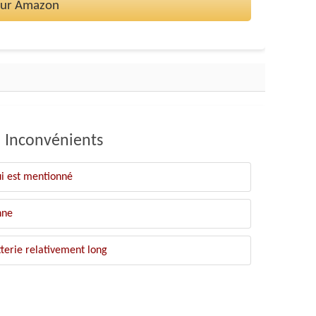
 sur Amazon
Inconvénients
ui est mentionné
nne
terie relativement long