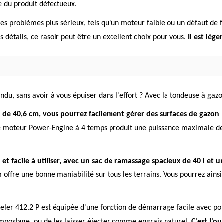
 du produit défectueux.
es problèmes plus sérieux, tels qu'un moteur faible ou un défaut de 
ns détails, ce rasoir peut être un excellent choix pour vous.
Il est lég
ndu, sans avoir à vous épuiser dans l'effort ? Avec la tondeuse à gaz
e de 40,6 cm, vous pourrez facilement gérer des surfaces de gazon
, le moteur Power-Engine à 4 temps produit une puissance maximale d
et facile à utiliser, avec un sac de ramassage spacieux de 40 l e
 offre une bonne maniabilité sur tous les terrains. Vous pourrez ains
eler 412.2 P est équipée d'une fonction de démarrage facile avec po
ompostage, ou de les laisser éjecter comme engrais naturel.
C'est l'o