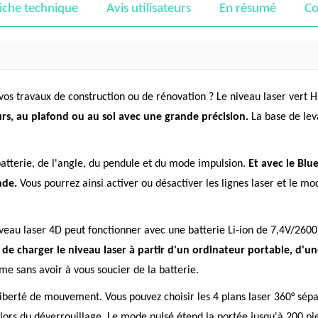
iche technique
Avis utilisateurs
En résumé
Co
 vos travaux de construction ou de rénovation ? Le niveau laser vert
murs, au plafond ou au sol avec une grande précision.
La base de lev
batterie, de l'angle, du pendule et du mode impulsion.
Et avec le Blu
nde.
Vous pourrez ainsi activer ou désactiver les lignes laser et le m
 niveau laser 4D peut fonctionner avec une batterie Li-ion de 7,4V/2
de charger le niveau laser à partir d'un ordinateur portable, d'
me sans avoir à vous soucier de la batterie.
liberté de mouvement. Vous pouvez choisir les 4 plans laser 360° sépa
eau lors du déverrouillage. Le mode pulsé étend la portée jusqu'à 200