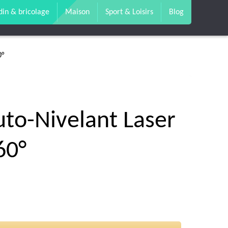
din & bricolage
Maison
Sport & Loisirs
Blog
0°
to-Nivelant Laser
60°