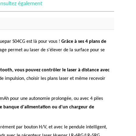
nsultez également
 Huepar S04CG est là pour vous !
Grâce à ses 4 plans de
age permet au laser de s'élever de la surface pour se
etooth, vous pouvez contrôler le laser à distance avec
ode impulsion, choisir les plans laser et même recevoir
600mAh pour une autonomie prolongée, ou avec 4 piles
une banque d'alimentation ou d'un chargeur de
rément par bouton H/V, et avec le pendule intelligent,
 pieds avec le récepteur laser Huepar LR-6RG/LR-5RG.