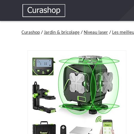
Curashop
/
Jardin & bricolage
/
Niveau laser
/
Les meilleu