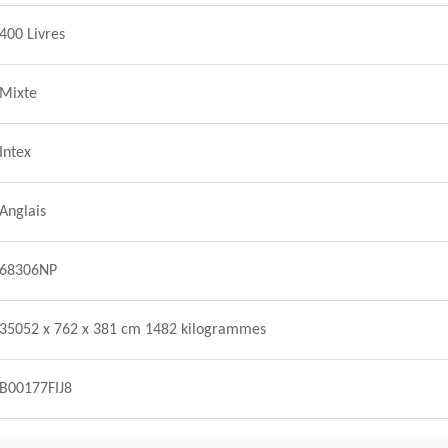
400 Livres
Mixte
Intex
Anglais
68306NP
35052 x 762 x 381 cm 1482 kilogrammes
B00177FIJ8