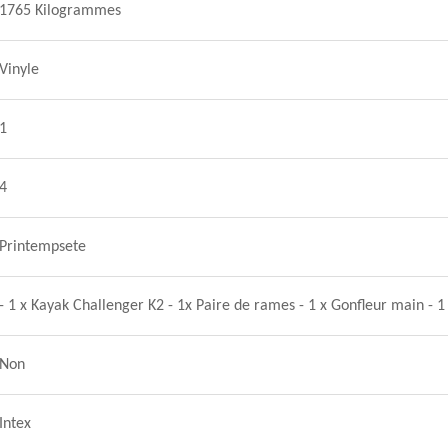
1765 Kilogrammes
Vinyle
1
4
Printempsete
- 1 x Kayak Challenger K2 - 1x Paire de rames - 1 x Gonfleur main - 
Non
Intex