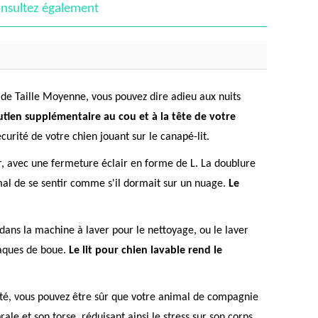
nsultez également
n de Taille Moyenne, vous pouvez dire adieu aux nuits
utien supplémentaire au cou et à la tête de votre
curité de votre chien jouant sur le canapé-lit.
er, avec une fermeture éclair en forme de L. La doublure
imal de se sentir comme s'il dormait sur un nuage.
Le
e dans la machine à laver pour le nettoyage, ou le laver
laques de boue.
Le lit pour chien lavable rend le
sité, vous pouvez être sûr que votre animal de compagnie
e et son torse, réduisant ainsi le stress sur son corps