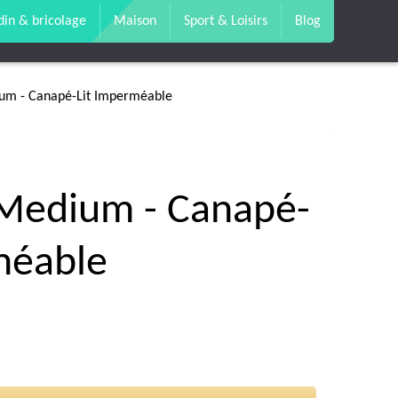
din & bricolage
Maison
Sport & Loisirs
Blog
ium - Canapé-Lit Imperméable
 Medium - Canapé-
méable