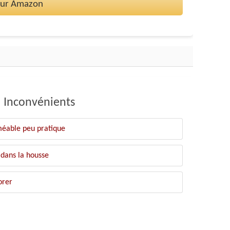
 sur Amazon
Inconvénients
méable peu pratique
 dans la housse
orer