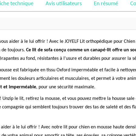
iche technique
Avis utilisateurs
En résumé
Co
ous aider à le lui offrir ! Avec le JOYELF Lit orthopédique pour Chie
 de toujours.
Ce lit de sofa conçu comme un canapé-lit offre un so
dérapantes au fond, résistantes à l'usure et durables pour assurer la sé
a housse est fabriquée en tissu Oxford imperméable et facile à nettoy
ement les douleurs articulaires et musculaires, et permet à votre an
ant et imperméable
, pour une sécurité maximale.
 ! Unzip le lit, retirez la mousse, et vous pouvez mettre la housse sal
e compagnie qui semblent toujours trouver des tas de saleté et des f
aider à le lui offrir ! Avec notre lit pour chien en mousse haute den
 votre animal pour amortir sa tête, ses épaules, sa colonne vertébral