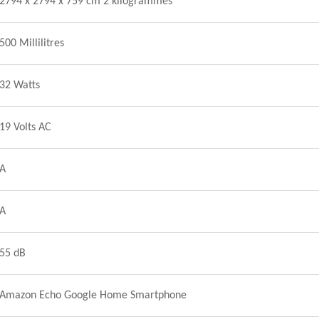
2794 x 2794 x 759 cm 2 kilogrammes
500 Millilitres
32 Watts
19 Volts AC
A
A
55 dB
Amazon Echo Google Home Smartphone