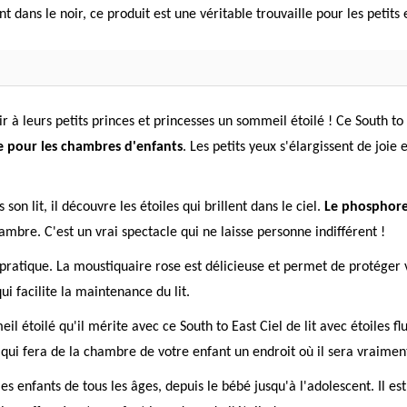
t dans le noir, ce produit est une véritable trouvaille pour les petits 
ir à leurs petits princes et princesses un sommeil étoilé ! Ce South to 
e pour les chambres d'enfants
. Les petits yeux s'élargissent de joie
on lit, il découvre les étoiles qui brillent dans le ciel.
Le phosphore 
mbre. C'est un vrai spectacle qui ne laisse personne indifférent !
ès pratique. La moustiquaire rose est délicieuse et permet de protéger 
qui facilite la maintenance du lit.
il étoilé qu'il mérite avec ce South to East Ciel de lit avec étoiles 
t qui fera de la chambre de votre enfant un endroit où il sera vraime
les enfants de tous les âges, depuis le bébé jusqu'à l'adolescent. Il est