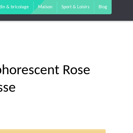
din & bricolage
Maison
Sport & Loisirs
Blog
sphorescent Rose
sse