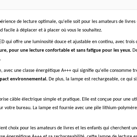
érience de lecture optimale, qu'elle soit pour les amateurs de livres
 facile à déplacer et à placer où vous le souhaitez.
ED qui offre une luminosité douce et ajustable en continu, avec trois
ure, pour une lecture confortable et sans fatigue pour les yeux.
De
.
e, avec une classe énergétique A+++ qui signifie qu'elle consomme tr
mpact environnemental.
De plus, la lampe est rechargeable, ce qui s
 prise câble électrique simple et pratique. Elle est conçue pour une ut
 sur votre bureau. La lampe est fournie avec une pile lithium-polymèr
lent choix pour les amateurs de livres et les enfants qui cherchent u
sse énergétique A+++ et sa rechargeabilité, cette lampe de lecture est