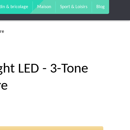
din & bricolage
Maison
Sport & Loisirs
Blog
bre
ght LED - 3-Tone
re