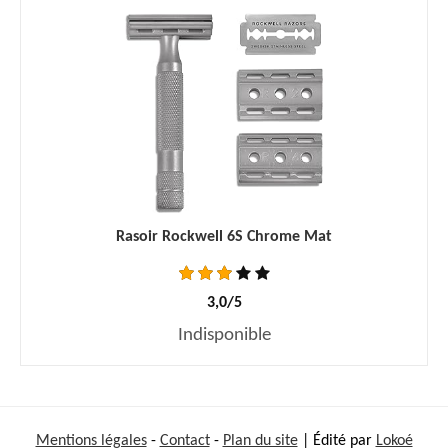
Rasoir Rockwell 6S Chrome Mat
3,0/5
Indisponible
Mentions légales
-
Contact
-
Plan du site
| Édité par
Lokoé