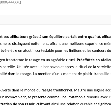
B00G444XXQ
ses utilisateurs grâce à son équilibre parfait entre qualité, effic
isme se distinguent nettement, offrant une meilleure expérience mê
vèle être un atout incontestable pour les finitions et les contours du 
gen transforme le rasage en un agréable rituel.
Préaffûtée en atelier
 pareille. Utilisée avec un bon savon et après le rituel de la servie
alité dans le rasage. La mention d'un « moment de plaisir tranquille 
couverte dans le monde du rasage traditionnel. Malgré une légère ac
re un inconvénient, se présente comme une invitation à renouer avec l'
ntretien de son rasoir,
cultivant ainsi une relation durable et significa