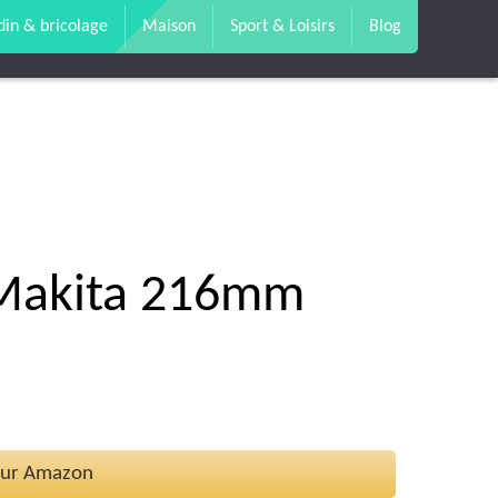
din & bricolage
Maison
Sport & Loisirs
Blog
e Makita 216mm
 sur Amazon