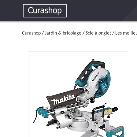
Curashop
/
Jardin & bricolage
/
Scie à onglet
/
Les meille