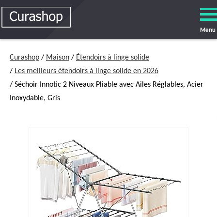
Menu
Curashop
/
Maison
/
Étendoirs à linge solide
/
Les meilleurs étendoirs à linge solide en 2026
/ Séchoir Innotic 2 Niveaux Pliable avec Ailes Réglables, Acier
Inoxydable, Gris