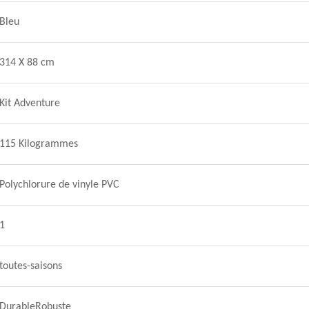
Bleu
314 X 88 cm
Kit Adventure
115 Kilogrammes
Polychlorure de vinyle PVC
1
toutes-saisons
DurableRobuste