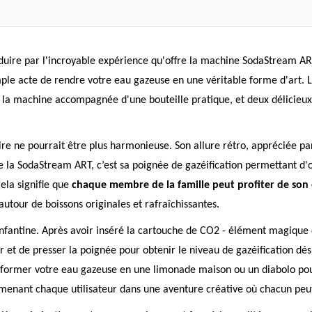
séduire par l'incroyable expérience qu'offre la machine SodaStream A
mple acte de rendre votre eau gazeuse en une véritable forme d'art. L
la machine accompagnée d'une bouteille pratique, et deux délicieux
re ne pourrait être plus harmonieuse. Son allure rétro, appréciée par
e la SodaStream ART, c’est sa poignée de gazéification permettant d'o
Cela signifie que
chaque membre de la famille peut profiter de son
tour de boissons originales et rafraîchissantes.
é enfantine. Après avoir inséré la cartouche de CO2 - élément magique 
ier et de presser la poignée pour obtenir le niveau de gazéification dés
nsformer votre eau gazeuse en une limonade maison ou un diabolo po
menant chaque utilisateur dans une aventure créative où chacun peut