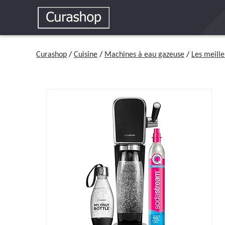
Curashop
/
Cuisine
/
Machines à eau gazeuse
/
Les meill