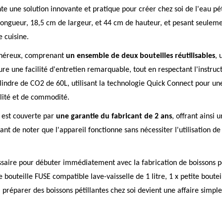
e une solution innovante et pratique pour créer chez soi de l'eau pét
ongueur, 18,5 cm de largeur, et 44 cm de hauteur, et pesant seuleme
e cuisine.
généreux, comprenant
un ensemble de deux bouteilles réutilisables
, 
ssure une facilité d'entretien remarquable, tout en respectant l'inst
ylindre de CO2 de 60L, utilisant la technologie Quick Connect pour une
ilité et de commodité.
T est couverte par
une garantie du fabricant de 2 ans
, offrant ainsi 
tant de noter que l'appareil fonctionne sans nécessiter l'utilisation de 
écessaire pour débuter immédiatement avec la fabrication de boisson
e bouteille FUSE compatible lave-vaisselle de 1 litre, 1 x petite boute
préparer des boissons pétillantes chez soi devient une affaire simple