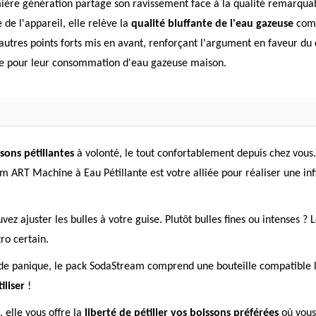
re génération partage son ravissement face à la qualité remarquab
de l'appareil, elle relève la
qualité bluffante de l'eau gazeuse
comp
 d'autres points forts mis en avant, renforçant l'argument en faveur 
tive pour leur consommation d'eau gazeuse maison.
sons pétillantes
à volonté, le tout confortablement depuis chez vous.
RT Machine à Eau Pétillante est votre alliée pour réaliser une infini
uvez ajuster les bulles à votre guise. Plutôt bulles fines ou intenses ?
ro certain.
de panique, le pack SodaStream comprend une bouteille compatible lav
iliser
!
, elle vous offre la
liberté de pétiller vos boissons préférées
où vous 