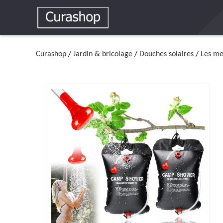
Curashop
/
Jardin & bricolage
/
Douches solaires
/
Les me