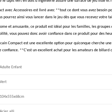
e le tapis vert en bois d'ingénierie assure une surface de jeu lisse et 
 avec Accessoires est livré avec **tout ce dont vous avez besoin po
us pourrez ainsi vous lancer dans le jeu dès que vous recevez votre tab
ome et amusante, ce produit est idéal pour les familles, les groupes d
ité, vous pouvez donc avoir confiance dans ce produit pour des heur
ain Compact est une excellente option pour quiconque cherche une t
te confiance. **C'est un excellent achat pour les amateurs de billard
Adulte Enfant
Vert
104x555x68cm
Acier alli