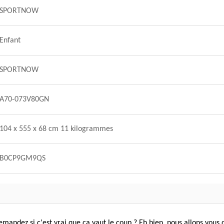
SPORTNOW
Enfant
SPORTNOW
A70-073V80GN
104 x 555 x 68 cm 11 kilogrammes
B0CP9GM9QS
mandez si c'est vrai que ça vaut le coup ? Eh bien, nous allons vous 