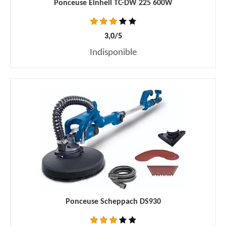
Ponceuse Einhell TC-DW 225 600W
3,0/5
Indisponible
Ponceuse Scheppach DS930