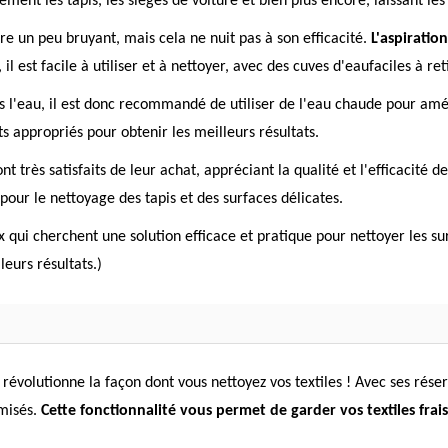
ment les tapis, les sièges de voiture et bien plus encore, laissant les
tre un peu bruyant, mais cela ne nuit pas à son efficacité.
L'aspiratio
 il est facile à utiliser et à nettoyer, avec des cuves d'eaufaciles à reti
s l'eau, il est donc recommandé de utiliser de l'eau chaude pour amél
s appropriés pour obtenir les meilleurs résultats.
t très satisfaits de leur achat, appréciant la qualité et l'efficacité d
pour le nettoyage des tapis et des surfaces délicates.
 qui cherchent une solution efficace et pratique pour nettoyer les su
eurs résultats.)
 révolutionne la façon dont vous nettoyez vos textiles ! Avec ses rése
imisés.
Cette fonctionnalité vous permet de garder vos textiles frais