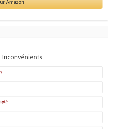
 sur Amazon
Inconvénients
n
apté