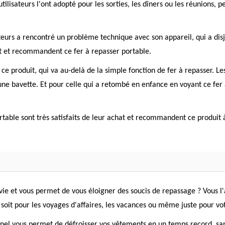
utilisateurs l'ont adopté pour les sorties, les dîners ou les réunions,
ateurs a rencontré un problème technique avec son appareil, qui a disj
hat et recommandent ce fer à repasser portable.
de ce produit, qui va au-delà de la simple fonction de fer à repasser.
e bavette. Et pour celle qui a retombé en enfance en voyant ce fer à 
ortable sont très satisfaits de leur achat et recommandent ce produit 
 vie et vous permet de vous éloigner des soucis de repassage ? Vous l'
oit pour les voyages d'affaires, les vacances ou même juste pour vot
nnel vous permet de défroisser vos vêtements en un temps record, sa