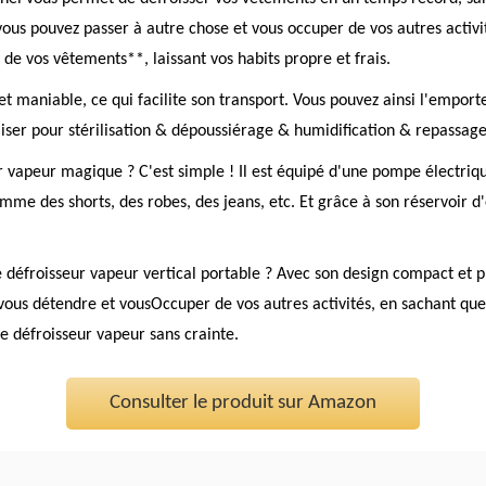
ous pouvez passer à autre chose et vous occuper de vos autres activi
 de vos vêtements**, laissant vos habits propre et frais.
t maniable, ce qui facilite son transport. Vous pouvez ainsi l'emport
iliser pour stérilisation & dépoussiérage & humidification & repassage
apeur magique ? C'est simple ! Il est équipé d'une pompe électrique
me des shorts, des robes, des jeans, etc. Et grâce à son réservoir d'e
défroisseur vapeur vertical portable ? Avec son design compact et pli
vous détendre et vousOccuper de vos autres activités, en sachant que 
ce défroisseur vapeur sans crainte.
Consulter le produit sur Amazon