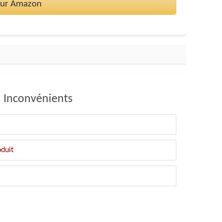
 sur Amazon
Inconvénients
oduit