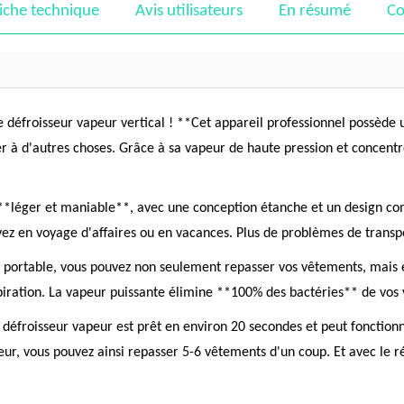
iche technique
Avis utilisateurs
En résumé
Co
: le défroisseur vapeur vertical ! **Cet appareil professionnel possè
à d'autres choses. Grâce à sa vapeur de haute pression et concentrée
st **léger et maniable**, avec une conception étanche et un design c
yez en voyage d'affaires ou en vacances. Plus de problèmes de transpo
portable, vous pouvez non seulement repasser vos vêtements, mais ég
spiration. La vapeur puissante élimine **100% des bactéries** de vo
n : le défroisseur vapeur est prêt en environ 20 secondes et peut fonc
ur, vous pouvez ainsi repasser 5-6 vêtements d'un coup. Et avec le rés