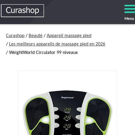
Menu
Curashop
/
Beauté
/
Appareil massage pied
/
Les meilleurs appareils de massage pied en 2026
/ WeightWorld Circulator 99 niveaux