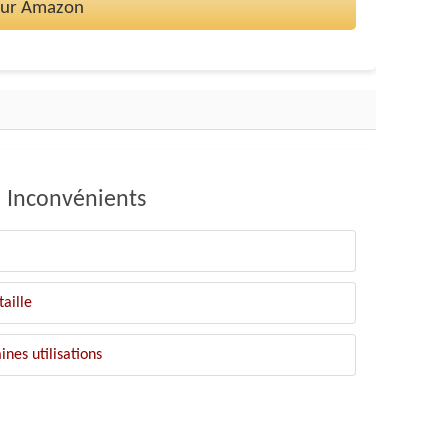
 sur Amazon
Inconvénients
aille
nes utilisations