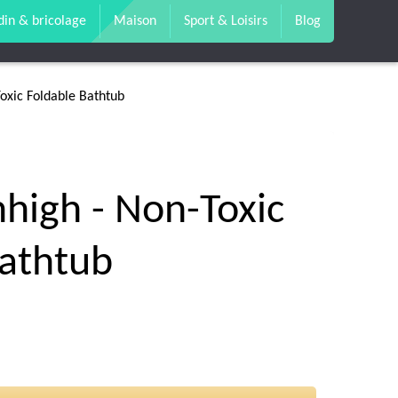
din & bricolage
Maison
Sport & Loisirs
Blog
oxic Foldable Bathtub
high - Non-Toxic
Bathtub