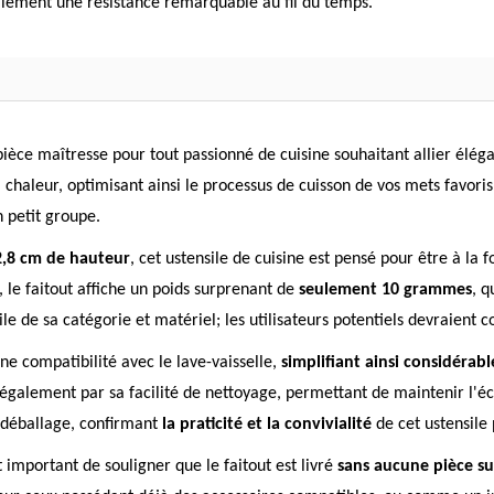
ement une résistance remarquable au fil du temps.
ièce maîtresse pour tout passionné de cuisine souhaitant allier élég
chaleur, optimisant ainsi le processus de cuisson de vos mets favoris
 petit groupe.
2,8 cm de hauteur
, cet ustensile de cuisine est pensé pour être à la
 le faitout affiche un poids surprenant de
seulement 10 grammes
, q
le de sa catégorie et matériel; les utilisateurs potentiels devraient 
ne compatibilité avec le lave-vaisselle,
simplifiant ainsi considérab
également par sa facilité de nettoyage, permettant de maintenir l'éc
n déballage, confirmant
la praticité et la convivialité
de cet ustensile 
st important de souligner que le faitout est livré
sans aucune pièce s