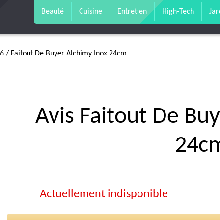
Beauté
Cuisine
Entretien
High-Tech
Jar
26
/ Faitout De Buyer Alchimy Inox 24cm
Avis Faitout De Bu
24c
Actuellement indisponible