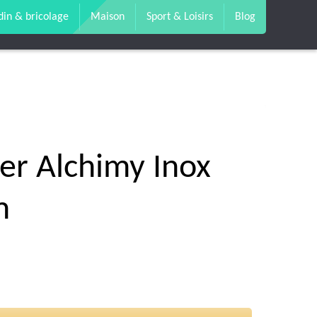
din & bricolage
Maison
Sport & Loisirs
Blog
yer Alchimy Inox
m