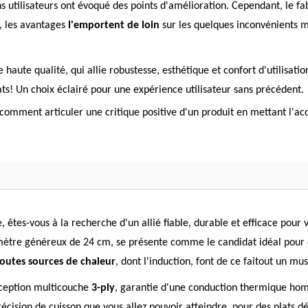
s utilisateurs ont évoqué des points d'amélioration. Cependant, le f
l, les avantages
l'emportent de loin
sur les quelques inconvénients m
 haute qualité, qui allie robustesse, esthétique et confort d'utilisatio
s! Un choix éclairé pour une expérience utilisateur sans précédent.
 comment articuler une critique positive d'un produit en mettant l'a
êtes-vous à la recherche d'un allié fiable, durable et efficace pour v
tre généreux de 24 cm, se présente comme le candidat idéal pour e
toutes sources de chaleur
, dont l'induction, font de ce faitout un mu
nception multicouche
3-ply
, garantie d'une conduction thermique homo
ision de cuisson que vous allez pouvoir atteindre, pour des plats déli