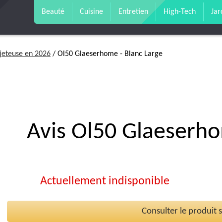
Beauté
Cuisine
Entretien
High-Tech
Jar
rjeteuse en 2026
/ Ol50 Glaeserhome - Blanc Large
Avis Ol50 Glaeserho
Actuellement indisponible
Consulter le produit