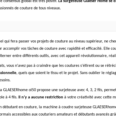
 consensus global est très positif.
La surgeteuse Glaeser Home se dist
assionnés de couture de tous niveaux.
l qui fera passer vos projets de couture au niveau supérieur, ne che
 accomplir vos tâches de couture avec rapidité et efficacité. Elle co
lterner entre différents outils, avec cet appareil révolutionnaire, réa
ats, vous n'avez pas à craindre que les coutures s'étirent ou se rétréc
sionnelle
, quels que soient le tissu et le projet. Sans oublier le rég
esoins.
! La GLAESERhome ol50 propose une surjeteuse avec 4, 3, 2 fils, perm
le à 4 fils.
Il n’y a aucune restriction
à votre créativité avec cette 
 un débutant en couture, la machine à coudre surjeteuse GLAESERhom
désormais accessibles aux couturiers amateurs et débutants avancés g