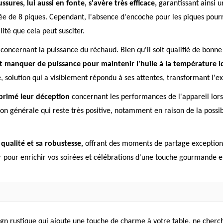
sures, lui aussi en fonte, s'avère très efficace,
garantissant ainsi u
tanée de 8 piques. Cependant, l'absence d'encoche pour les piques pou
ité que cela peut susciter.
s concernant la puissance du réchaud. Bien qu'il soit qualifié de bonne
t manquer de puissance pour maintenir l'huile à la température i
, solution qui a visiblement répondu à ses attentes, transformant l'
primé leur déception
concernant les performances de l'appareil lorsq
ion générale qui reste très positive, notamment en raison de la possi
qualité et sa robustesse,
offrant des moments de partage exception
r pour enrichir vos soirées et célébrations d'une touche gourmande et
ign rustique qui ajoute une touche de charme à votre table, ne cherch