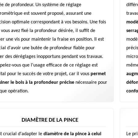
ée de profondeur. Un système de réglage
diffé
rométrique est souvent proposé, assurant une
trava
cision optimale correspondant à vos besoins. Une fois
modèl
vous avez fixé la profondeur désirée, il suffit de
serra
er une vis pour maintenir la fraise en position. Il est
modèl
cial d'avoir une butée de profondeur fiable pour
préci
ter des déréglages inopportuns pendant vos travaux.
micro
pelez-vous que l'usage efficace de ce réglage est
même 
ital pour le succès de votre projet, car il vous
permet
augme
siner le bois à la profondeur précise
nécessaire pour
défonc
que opération.
confor
DIAMÈTRE DE LA PINCE
st crucial d'adapter le
diamètre de la pince à celui
Le pr