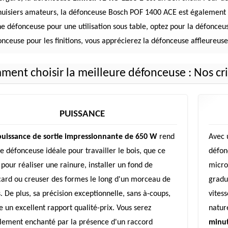
uisiers amateurs, la défonceuse Bosch POF 1400 ACE est également un
e défonceuse pour une utilisation sous table, optez pour la défonceu
onceuse pour les finitions, vous apprécierez la défonceuse affleureus
ent choisir la meilleure défonceuse : Nos cri
PUISSANCE
puissance de sortie impressionnante de 650 W
rend
Avec 
te défonceuse idéale pour travailler le bois, que ce
défon
 pour réaliser une rainure, installer un fond de
micro
card ou creuser des formes le long d'un morceau de
gradu
s. De plus, sa précision exceptionnelle, sans à-coups,
vites
re un excellent rapport qualité-prix. Vous serez
natur
lement enchanté par la présence d'un raccord
minut