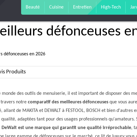
Beauté
Cuisine
Entretien
High-Tech
Jar
eilleurs défonceuses e
rs défonceuses en 2026
is Produits
 monde des outils de menuiserie, il est important de disposer des me
 travers notre
comparatif des meilleures défonceuses
que vous aure
, allant de MAKITA et DEWALT à FESTOOL, BOSCH et bien d'autres e
 qualité, adaptées tant pour des usages professionnels qu'amateurs
,
DeWalt est une marque qui garantit une qualité irréprochable
, 
ne large gamme de défonceuses sur le marché, ce lit de luxury vous a