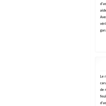
d'a
aid
Ave
vér
gar
Le 
car
de 
feu
d'a