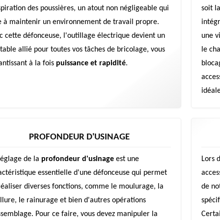
spiration des poussières, un atout non négligeable qui
soit 
e à maintenir un environnement de travail propre.
intég
c cette défonceuse, l'outillage électrique devient un
une vi
itable allié pour toutes vos tâches de bricolage, vous
le ch
antissant à la fois
puissance et rapidité
.
bloca
access
idéale
PROFONDEUR D'USINAGE
réglage de la
profondeur d'usinage
est une
Lors 
actéristique essentielle d'une défonceuse qui permet
acces
réaliser diverses fonctions, comme le moulurage, la
de no
illure, le rainurage et bien d'autres opérations
spécif
ssemblage. Pour ce faire, vous devez manipuler la
Certa