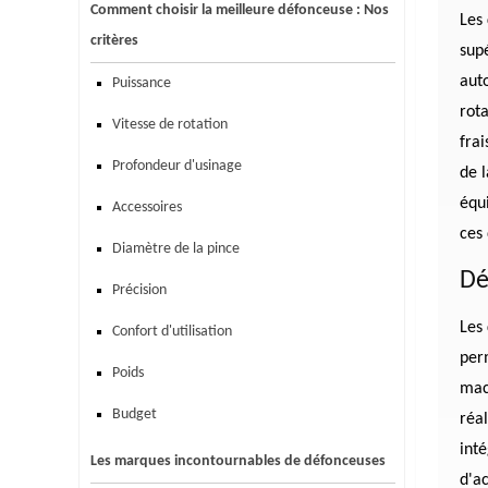
Comment choisir la meilleure défonceuse : Nos
Les
critères
supé
auto
Puissance
rota
Vitesse de rotation
frai
Profondeur d'usinage
de 
équ
Accessoires
ces
Diamètre de la pince
Dé
Précision
Les
Confort d'utilisation
perm
Poids
mac
Budget
réal
int
Les marques incontournables de défonceuses
d'ac