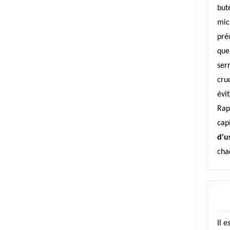
but
mic
pré
que 
serr
cru
évi
Rap
cap
d'u
cha
Il e