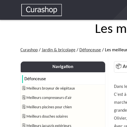
Les m
Curashop
/
Jardin & bricolage
/
Défonceuse
/ Les meilleu
📦 Av
Navigation
Défonceuse
Dans le
🗒 Meilleurs broyeur de végétaux
C'est à
🗒 Meilleurs compresseurs d'air
marché
🗒 Meilleurs piscines pour chien
grande
🗒 Meilleurs douches solaires
Olivier
🗒 Meilleurs jacuzzis extérieurs
Avec u