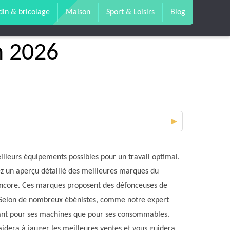
din & bricolage
Maison
Sport & Loisirs
Blog
n 2026
▼
illeurs équipements possibles pour un travail optimal.
z un aperçu détaillé des meilleures marques du
ncore. Ces marques proposent des défonceuses de
. Selon de nombreux ébénistes, comme notre expert
tant pour ses machines que pour ses consommables.
idera à jauger les meilleures ventes et vous guidera