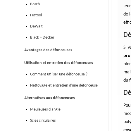
Bosch
leu
de 
Festool
effi
DeWalt
Dé
Black + Decker
Si 
Avantages des défonceuses
pro
Utilisation et entretien des défonceuses
plo
mais
Comment utiliser une défonceuse ?
du 
Nettoyage et entretien d'une défonceuse
Dé
Alternatives aux défonceuses
Pour
Meuleuses d'angle
mod
Scies circulaires
poly
env