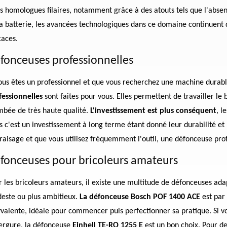
rs homologues filaires, notamment grâce à des atouts tels que l'abse
la batterie, les avancées technologiques dans ce domaine continuent
caces.
fonceuses professionnelles
vous êtes un professionnel et que vous recherchez une machine durab
fessionnelles
sont faites pour vous. Elles permettent de travailler le 
mbée de très haute qualité.
L'investissement est plus conséquent
, l
 c'est un investissement à long terme étant donné leur durabilité et le
fraisage et que vous utilisez fréquemment l'outil, une défonceuse pro
fonceuses pour bricoleurs amateurs
 les bricoleurs amateurs, il existe une multitude de défonceuses adap
este ou plus ambitieux.
La défonceuse Bosch POF 1400 ACE
est par 
valente, idéale pour commencer puis perfectionner sa pratique. Si vou
ergure, la défonceuse
Einhell TE-RO 1255 E
est un bon choix. Pour de