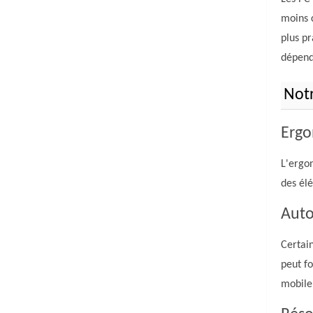
moins c
plus pr
dépend
Notr
Erg
L'ergo
des élé
Aut
Certain
peut fo
mobile