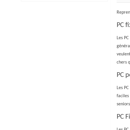
Repren
PC fi
Les PC 
général
veulen
chers q
PC p
Les PC 
faciles
seniors
PC F
Les PC 