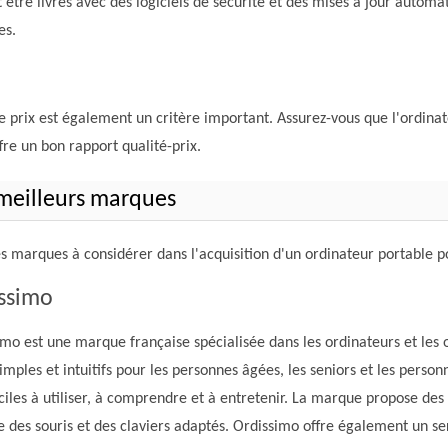
 être livrés avec des logiciels de sécurité et des mises à jour automa
es.
le prix est également un critère important. Assurez-vous que l'ordinat
ffre un bon rapport qualité-prix.
meilleurs marques
es marques à considérer dans l'acquisition d'un ordinateur portable p
ssimo
mo est une marque française spécialisée dans les ordinateurs et les 
simples et intuitifs pour les personnes âgées, les seniors et les perso
ciles à utiliser, à comprendre et à entretenir. La marque propose des 
e des souris et des claviers adaptés. Ordissimo offre également un se