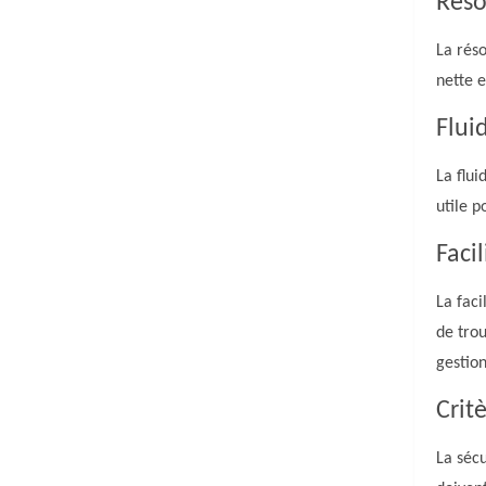
Réso
La réso
nette e
Flui
La flui
utile p
Facil
La faci
de trou
gestion
Crit
La sécu