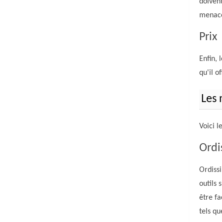
doivent
menac
Prix
Enfin, 
qu'il o
Les 
Voici l
Ordi
Ordissi
outils 
être fa
tels qu