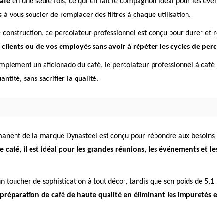
café
en une seule fois, ce qui en fait le compagnon idéal pour les évén
 à vous soucier de remplacer des filtres à chaque utilisation.
 construction, ce percolateur professionnel est conçu pour durer et r
lients ou de vos employés sans avoir à répéter les cycles de perc
mplement un aficionado du café, le percolateur professionnel à café 
tité, sans sacrifier la qualité.
rmanent de la marque Dynasteel est conçu pour répondre aux besoins 
e café, il est idéal pour les grandes réunions, les événements et l
n toucher de sophistication à tout décor, tandis que son poids de 5,1
 préparation de café de haute qualité en éliminant les impuretés e