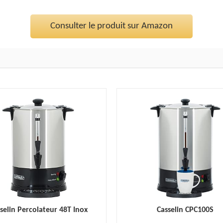
Consulter le produit sur Amazon
selin Percolateur 48T Inox
Casselin CPC100S