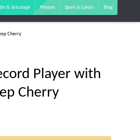
din & bricolage
Maison
Sport & Loisirs
Blog
Deep Cherry
ecord Player with
eep Cherry